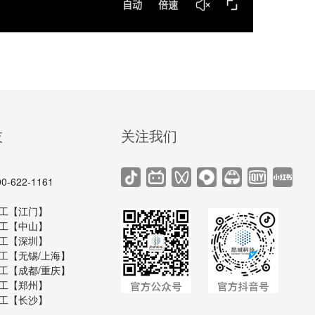
技
关注我们
622-1161
6 黄工【江门】
8 刘工【中山】
4 罗工【深圳】
4 陈工【无锡/上海】
9 谢工【成都/重庆】
6 伍工【郑州】
0 罗工【长沙】