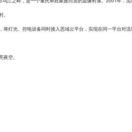
乌江之畔，是一个董氏单姓聚族而居的血缘村落。2001年，流
村。
将灯光、控电设备同时接入思域云平台，实现在同一平台对流
亮夜空。