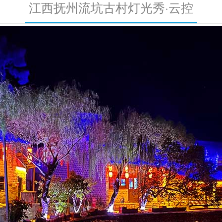
江西抚州流坑古村灯光秀·云控