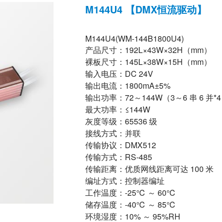
M144U4 【DMX恒流驱动】
M144U4(WM-144B1800U4)
产品尺寸：192L×43W×32H（mm）
裸板尺寸：145L×38W×15H（mm）
输入电压：DC 24V
输出电流：1800mA±5%
输出功率：72～144W（3～6 串 6 并*4
最大功率：≤144W
灰度等级：65536 级
接线方式：并联
传输协议：DMX512
传输方式：RS-485
传输距离：优质网线距离可达 100 米
编址方式：控制器编址
工作温度：-25℃ ～ 60℃
储存温度：-40℃ ～ 85℃
环境湿度：10% ～ 95%RH