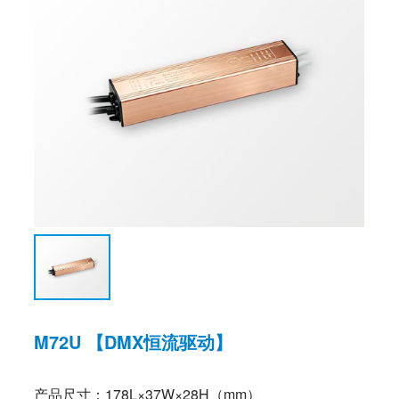
M72U 【DMX恒流驱动】
产品尺寸：178L×37W×28H（mm）